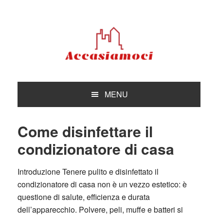
Skip
Skip
Skip
Skip
to
to
to
to
primary
main
primary
footer
navigation
content
sidebar
MENU
Come disinfettare il
condizionatore di casa
Introduzione Tenere pulito e disinfettato il
condizionatore di casa non è un vezzo estetico: è
questione di salute, efficienza e durata
dell’apparecchio. Polvere, peli, muffe e batteri si