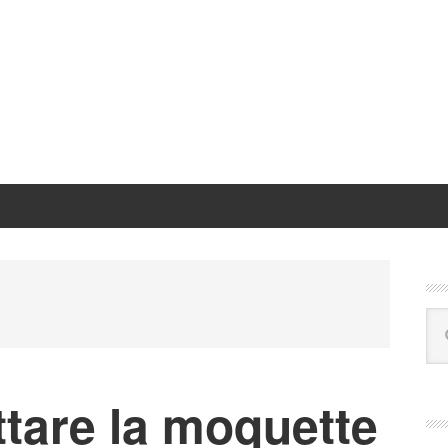
P
S
Se
this
web
tare la moquette