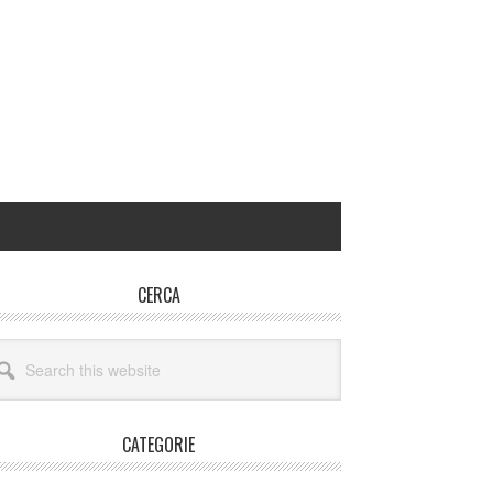
rimary
CERCA
idebar
arch
site
CATEGORIE