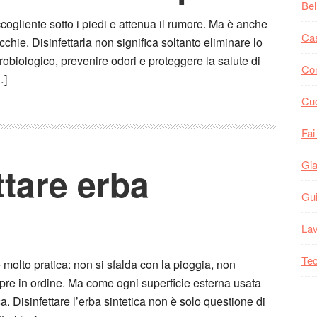
Bel
ogliente sotto i piedi e attenua il rumore. Ma è anche
Ca
cchie. Disinfettarla non significa soltanto eliminare lo
icrobiologico, prevenire odori e proteggere la salute di
Co
…]
Cu
Fai
Gia
tare erba
Gu
Lav
Tec
 molto pratica: non si sfalda con la pioggia, non
mpre in ordine. Ma come ogni superficie esterna usata
a. Disinfettare l’erba sintetica non è solo questione di