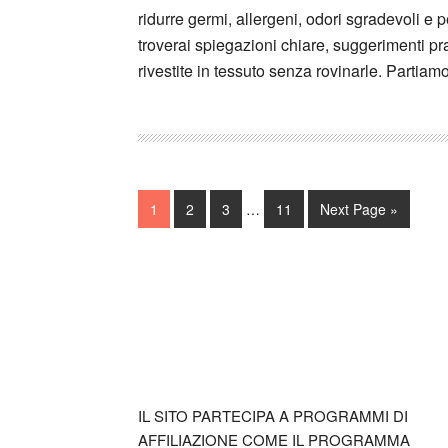
ridurre germi, allergeni, odori sgradevoli e p
troverai spiegazioni chiare, suggerimenti pra
rivestite in tessuto senza rovinarle. Partiamo
Interim
Page
Page
Page
Page
Go
1
2
3
…
11
Next Page »
pages
to
omitted
Footer
IL SITO PARTECIPA A PROGRAMMI DI
AFFILIAZIONE COME IL PROGRAMMA