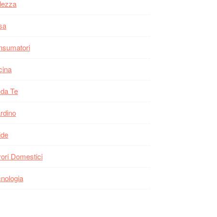
lezza
sa
nsumatori
cina
 da Te
rdino
ide
ori Domestici
nologia