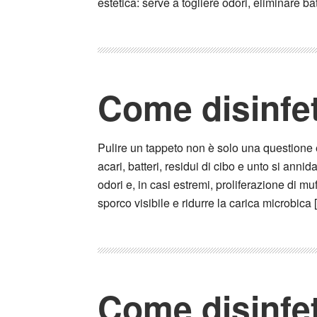
estetica: serve a togliere odori, eliminare bat
Come disinfet
Pulire un tappeto non è solo una questione 
acari, batteri, residui di cibo e unto si annid
odori e, in casi estremi, proliferazione di mu
sporco visibile e ridurre la carica microbica 
Come disinfet