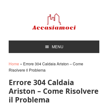
Skip
Skip
Skip
Skip
to
to
to
to
primary
main
primary
footer
navigation
content
sidebar
MENU
Home
»
Errore 304 Caldaia Ariston – Come
Risolvere il Problema
Errore 304 Caldaia
Ariston – Come Risolvere
il Problema