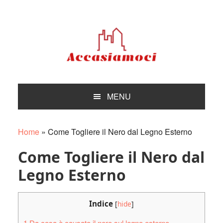
Skip
Skip
Skip
Skip
to
to
to
to
primary
main
primary
footer
navigation
content
sidebar
MENU
Home
»
Come Togliere il Nero dal Legno Esterno
Come Togliere il Nero dal
Legno Esterno
Indice
[
hide
]
1
Da cosa è causato il nero sul legno esterno