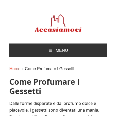
Skip
Skip
Skip
Skip
to
to
to
to
primary
main
primary
footer
navigation
content
sidebar
MENU
Home
»
Come Profumare i Gessetti
Come Profumare i
Gessetti
Dalle forme disparate e dal profumo dolce e
piacevole, i gessetti sono diventati una mania.