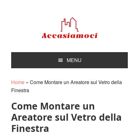
Skip
Skip
Skip
Skip
to
to
to
to
primary
main
primary
footer
navigation
content
sidebar
MENU
Home
»
Come Montare un Areatore sul Vetro della
Finestra
Come Montare un
Areatore sul Vetro della
Finestra