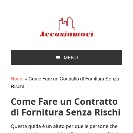
Skip
Skip
Skip
Skip
to
to
to
to
primary
main
primary
footer
navigation
content
sidebar
MENU
Home
»
Come Fare un Contratto di Fornitura Senza
Rischi
Come Fare un Contratto
di Fornitura Senza Rischi
Questa guida è un aiuto per quelle persone che