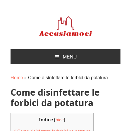
Skip
Skip
Skip
Skip
to
to
to
to
primary
main
primary
footer
navigation
content
sidebar
MENU
Home
»
Come disinfettare le forbici da potatura
Come disinfettare le
forbici da potatura
Indice
[
hide
]
1
Come disinfettare le forbici da potatura