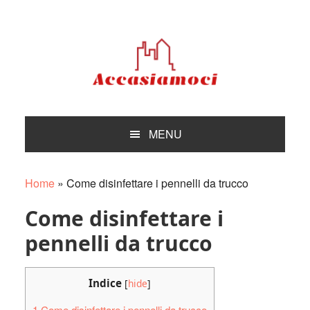
Skip
Skip
Skip
Skip
to
to
to
to
primary
main
primary
footer
navigation
content
sidebar
MENU
Home
»
Come disinfettare i pennelli da trucco
Come disinfettare i
pennelli da trucco
Indice
[
hide
]
1
Come disinfettare i pennelli da trucco