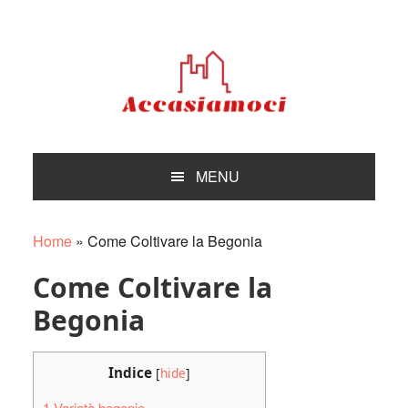
Skip
Skip
Skip
Skip
to
to
to
to
primary
main
primary
footer
navigation
content
sidebar
MENU
Home
»
Come Coltivare la Begonia
Come Coltivare la
Begonia
Indice
[
hide
]
1
Varietà begonie